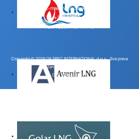
E-mail:
info@oilspec.hr
Tel. +385 1 48 44 716
Fax. +385 1 48 44 718
Copyright © 2026 OILSPEC INTERNATIONAL d.o.o.. Sva prava
zadržana.
Design by 123 Dizajn
.
OIB: 41563182577