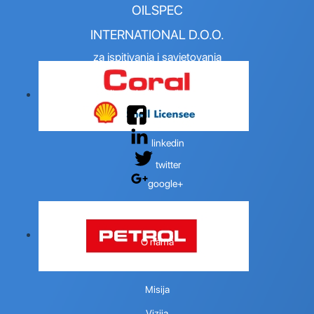
OILSPEC
INTERNATIONAL D.O.O.
za ispitivanja i savjetovanja
Podijeli na društvenim mrežama
facebook
linkedin
twitter
google+
TVRTKA
O nama
Politika kvalitete
Misija
Vizija