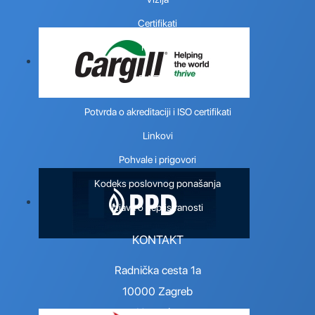
Certifikati
Kontakt
RAZNO
Potvrda o akreditaciji i ISO certifikati
Linkovi
Pohvale i prigovori
Kodeks poslovnog ponašanja
Izjava o nepristranosti
KONTAKT
Radnička cesta 1a
10000 Zagreb
Hrvatska